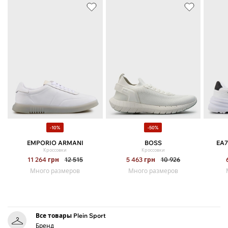
-10%
-50%
EMPORIO ARMANI
BOSS
EA7
Кроссовки
Кроссовки
11 264
грн
12 515
5 463
грн
10 926
Много размеров
Много размеров
Все товары Plein Sport
Бренд