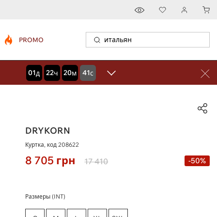
PROMO
01
22
20
40
дней
часов
минут
секунд
DRYKORN
Куртка, код
208622
8 705
грн
-50%
17 410
Размеры (INT)