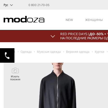
Рус
0 800 21-70-05
NEW
ЖЕНЩИНЫ
RED PRICE DAYS |
ДО -50% +
НА ПОСЛЕДНИЕ РАЗМЕРЫ О
Главная
Одежда
Мужская одежда
Верхняя одежда
Куртки
Искать
похожее