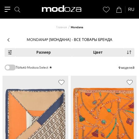
RU
Главная
Mondana
MONDANA® [МОНДАНА] - ВСЕ ТОВАРЫ БРЕНДА
Размер
Цвет
Только Modoza Select ★
9
моделей