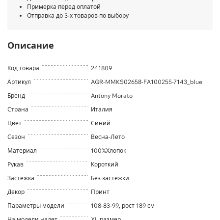
Примерка перед оплатой
Отправка до 3-х товаров по выбору
Описание
Код товара
241809
Артикул
AGR-MMKS02658-FA100255-7143_blue
Бренд
Antony Morato
Страна
Италия
Цвет
Синий
Сезон
Весна-Лето
Материал
100%Хлопок
Рукав
Короткий
Застежка
Без застежки
Декор
Принт
Параметры модели
108-83-99, рост 189 см
На модели надет
XL размер