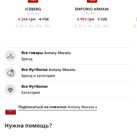
ICEBERG
EMPORIO ARMANI
Футболка
Футболка
4 264
грн
4 738
6 953
грн
7 725
S, M, L, XL, 2XL, 3XL
S, M, L, XL, 2XL, 3XL
S,
Все товары Antony Morato
Бренд
Все Футболки Antony Morato
Бренд и категория
Все Футболки
Категория
Подписаться на новинки Antony Morato »
Нужна помощь?