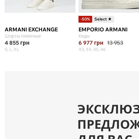
-50%
Select ★
ARMANI EXCHANGE
EMPORIO ARMANI
Шорты пляжные
Кеды
4 855
грн
6 977
грн
13 953
S, L, XL
43, 44, 45, 46
ЭКСКЛЮ
ПРЕДЛО