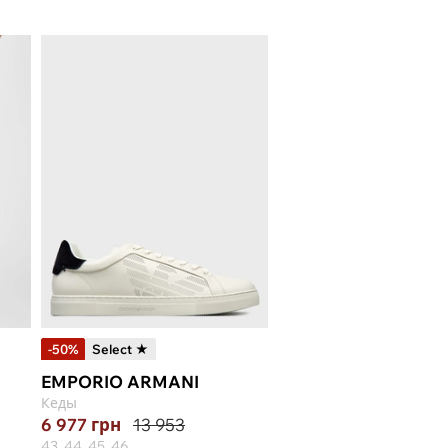
-50%
Select ★
EMPORIO ARMANI
Кеды
6 977
грн
13 953
43, 44, 45, 46