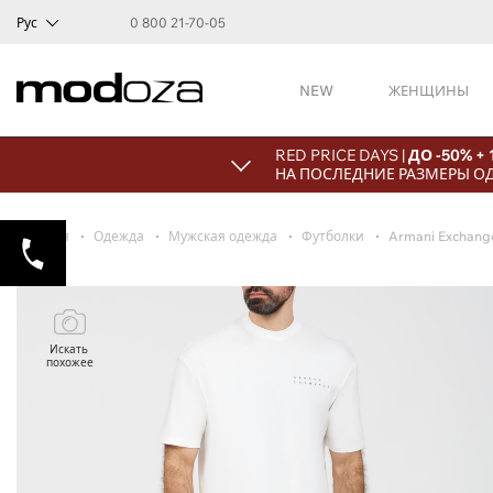
Рус
0 800 21-70-05
NEW
ЖЕНЩИНЫ
RED PRICE DAYS |
ДО -50% +
НА ПОСЛЕДНИЕ РАЗМЕРЫ О
Главная
Одежда
Мужская одежда
Футболки
Armani Exchang
Искать
похожее