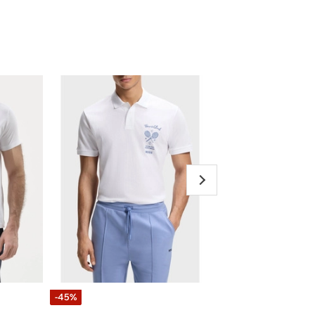
-45%
-10%