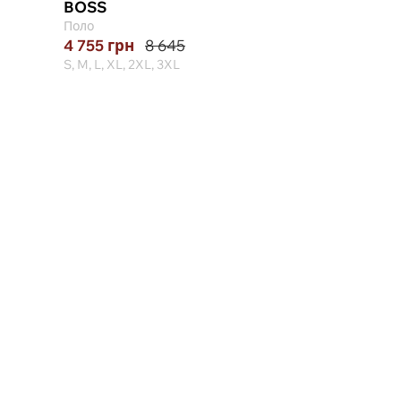
BOSS
EMPORIO ARMA
Поло
Поло
4 755
грн
8 645
5 562
грн
6 180
S, M, L, XL, 2XL, 3XL
S, M, L, XL, 2XL