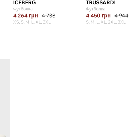
ICEBERG
TRUSSARDI
Футболка
Футболка
4 264
грн
4 738
4 450
грн
4 944
XS, S, M, L, XL, 2XL
S, M, L, XL, 2XL, 3XL