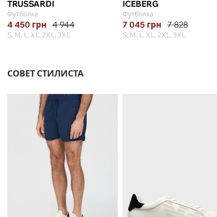
TRUSSARDI
ICEBERG
Футболка
Футболка
4 450
грн
4 944
7 045
грн
7 828
S, M, L, XL, 2XL, 3XL
S, M, L, XL, 2XL, 3XL
СОВЕТ СТИЛИСТА