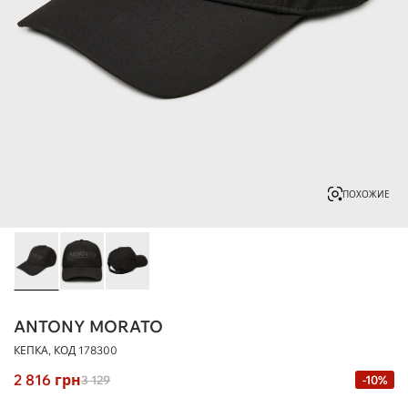
ПОХОЖИЕ
ANTONY MORATO
КЕПКА, КОД
178300
2 816
грн
3 129
-10%