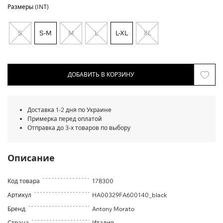
Размеры (INT)
S
S-M
M
L
L-XL
XL
ДОБАВИТЬ В КОРЗИНУ
Доставка 1-2 дня по Украине
Примерка перед оплатой
Отправка до 3-х товаров по выбору
Описание
Код товара
178300
Артикул
HA00329FA600140_black
Бренд
Antony Morato
Страна
Италия