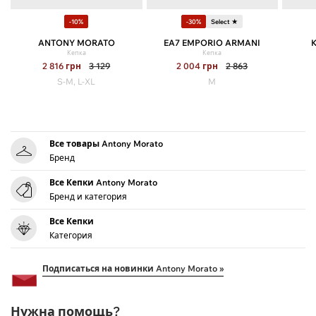
-10%
-30%
Select ★
ANTONY MORATO
EA7 EMPORIO ARMANI
Кепка
Кепка
2 816
грн
3 129
2 004
грн
2 863
S-M, L-XL
M
Все товары Antony Morato
Бренд
Все Кепки Antony Morato
Бренд и категория
Все Кепки
Категория
Подписаться на новинки Antony Morato »
Нужна помощь?