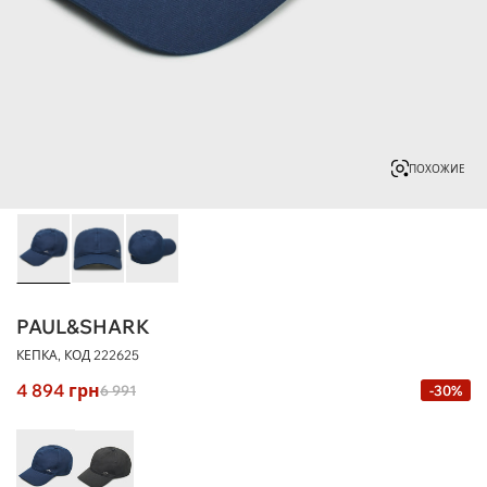
ПОХОЖИЕ
PAUL&SHARK
КЕПКА, КОД
222625
4 894
грн
6 991
-30%