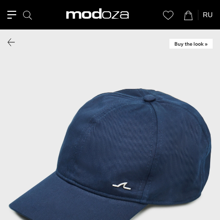
RU
Buy the look »