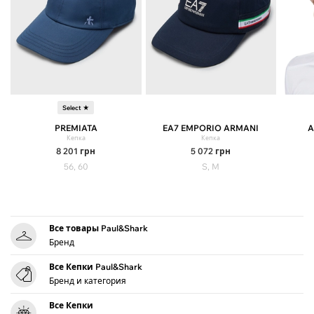
Select ★
PREMIATA
EA7 EMPORIO ARMANI
A
Кепка
Кепка
8 201
грн
5 072
грн
56, 60
S, M
Все товары Paul&Shark
Бренд
Все Кепки Paul&Shark
Бренд и категория
Все Кепки