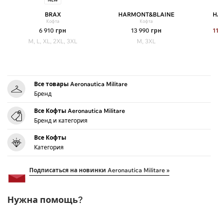
BRAX
HARMONT&BLAINE
H
Кофта
Кофта
6 910
грн
13 990
грн
1
M, L, XL, 2XL, 3XL
M, 3XL
Все товары Aeronautica Militare
Бренд
Все Кофты Aeronautica Militare
Бренд и категория
Все Кофты
Категория
Подписаться на новинки Aeronautica Militare »
Нужна помощь?