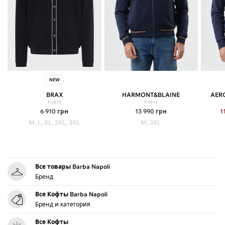
NEW
BRAX
HARMONT&BLAINE
AER
Кофта
Кофта
6 910
грн
13 990
грн
1
M, L, XL, 2XL, 3XL
M, 3XL
Все товары Barba Napoli
Бренд
Все Кофты Barba Napoli
Бренд и категория
Все Кофты