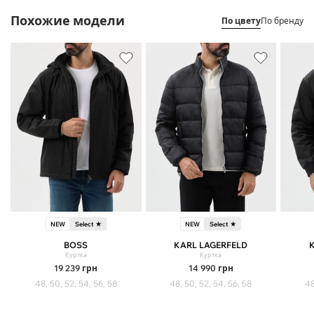
Похожие модели
По цвету
По бренду
NEW
Select ★
NEW
Select ★
BOSS
KARL LAGERFELD
Куртка
Куртка
19 239
грн
14 990
грн
48, 50, 52, 54, 56, 58
48, 50, 52, 54, 56, 58
48