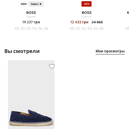
NEW
Select ★
-50%
BOSS
BOSS
Куртка
Куртка
19 237
грн
12 433
грн
24 865
48, 50, 52, 54, 56, 58
48, 50, 52, 54, 56, 58
48
Вы смотрели
Мои просмотры