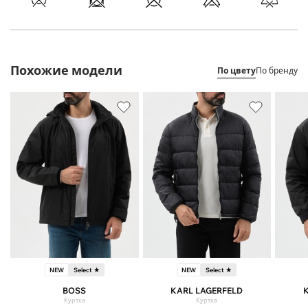
Похожие модели
По цвету
По бренду
NEW
Select ★
NEW
Select ★
BOSS
KARL LAGERFELD
Куртка
Куртка