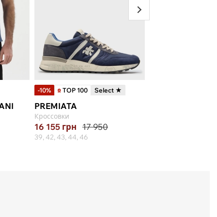
-10%
TOP 100
Select ★
-15%
ANI
PREMIATA
BOSS
Кроссовки
Сумка
16 155
грн
17 950
5 001
грн
5 883
39, 42, 43, 44, 46