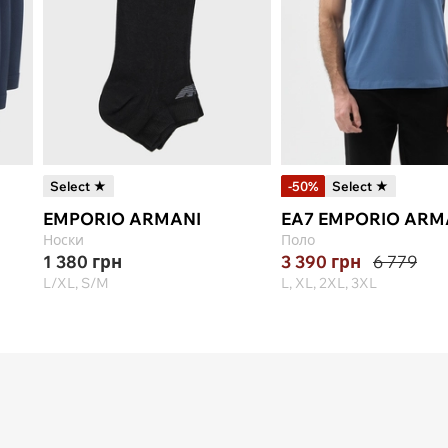
Select ★
-50%
Select ★
EMPORIO ARMANI
EA7 EMPORIO ARM
Носки
Поло
1 380
грн
3 390
грн
6 779
L/XL, S/M
L, XL, 2XL, 3XL