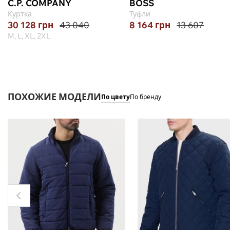
C.P. COMPANY
BOSS
Куртка
Туфли
30 128
грн
43 040
8 164
грн
13 607
M, L, XL, 2XL
ПОХОЖИЕ МОДЕЛИ
По цвету
По бренду