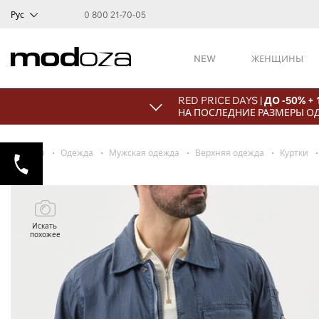
Рус
0 800 21-70-05
NEW
ЖЕНЩИНЫ
RED PRICE DAYS |
ДО -50% +
НА ПОСЛЕДНИЕ РАЗМЕРЫ О
Главная
Одежда
Мужская одежда
Верхняя одежда
Куртки
Искать
похожее