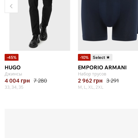
-45%
-10%
Select ★
HUGO
EMPORIO ARMANI
Джинсы
Набор трусов
4 004
грн
7 280
2 962
грн
3 291
33, 34, 35
M, L, XL, 2XL