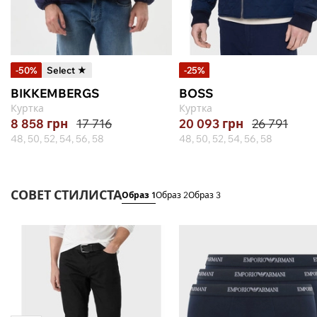
-50%
Select ★
-25%
BIKKEMBERGS
BOSS
Куртка
Куртка
8 858
грн
17 716
20 093
грн
26 791
48, 50, 52, 54, 56, 58
48, 50, 52, 54, 56, 58
СОВЕТ СТИЛИСТА
Образ 1
Образ 2
Образ 3