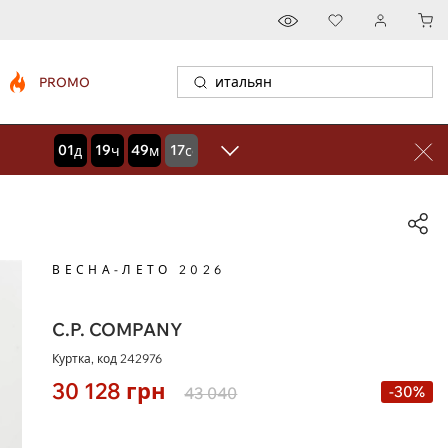
PROMO
01
19
49
15
дней
часов
минут
секунд
ВЕСНА-ЛЕТО 2026
C.P. COMPANY
Куртка, код
242976
30 128
грн
-30%
43 040