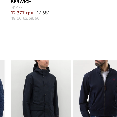
BERWICH
PAUL&SHARK
Брюки
Поло
12 377
грн
17 681
12 916
грн
18 452
48, 50, 52, 58, 60
M