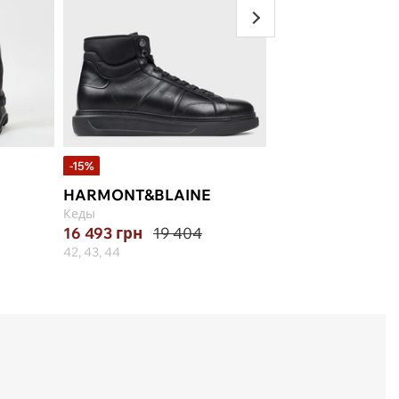
-15%
HARMONT&BLAINE
ANTONY MORA
Кеды
Сумка
16 493
грн
19 404
6 190
грн
42, 43, 44