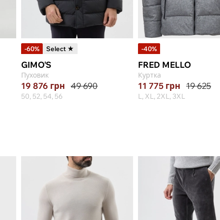
-60%
Select ★
-40%
GIMO'S
FRED MELLO
Пуховик
Куртка
19 876
грн
49 690
11 775
грн
19 625
50, 52, 54, 56
L, XL, 2XL, 3XL