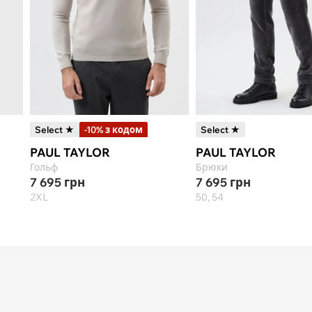
Select ★
-10% з кодом
Select ★
PAUL TAYLOR
PAUL TAYLOR
Гольф
Брюки
7 695
грн
7 695
грн
2XL
50, 54