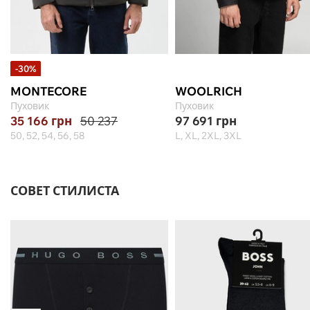
-30%
MONTECORE
WOOLRICH
Пуховик
Пуховик
35 166
грн
50 237
97 691
грн
50, 52, 54, 56, 58
L, XL, 2XL, 3XL
СОВЕТ СТИЛИСТА