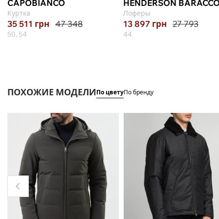
CAPOBIANCO
HENDERSON BARACC
Куртка
Лоферы
35 511
грн
47 348
13 897
грн
27 793
50, 54
44
ПОХОЖИЕ МОДЕЛИ
По цвету
По бренду