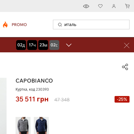
PROMO
02
17
23
00
дней
часов
минут
секунд
CAPOBIANCO
Куртка, код
230393
35 511
грн
-25%
47 348