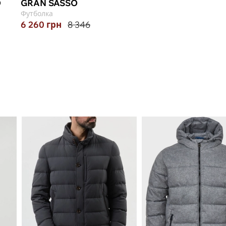
O
GRAN SASSO
BERWICH
Футболка
Брюки
6 260
грн
8 346
12 808
грн
18 297
48, 50, 52, 54, 56, 58