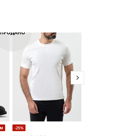
ПРОДАНО
ом
-25%
-30%