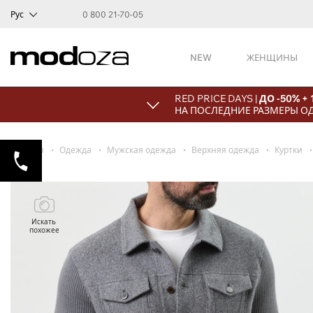
Рус
0 800 21-70-05
NEW
ЖЕНЩИНЫ
RED PRICE DAYS |
ДО -50% +
НА ПОСЛЕДНИЕ РАЗМЕРЫ О
Главная
Одежда
Мужская одежда
Верхняя одежда
Куртки
Искать
похожее