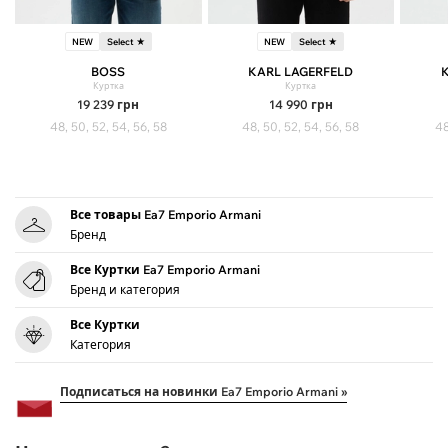
NEW
Select ★
NEW
Select ★
BOSS
KARL LAGERFELD
Куртка
Куртка
19 239
грн
14 990
грн
48, 50, 52, 54, 56, 58
48, 50, 52, 54, 56, 58
48
Все товары Ea7 Emporio Armani
Бренд
Все Куртки Ea7 Emporio Armani
Бренд и категория
Все Куртки
Категория
Подписаться на новинки Ea7 Emporio Armani »