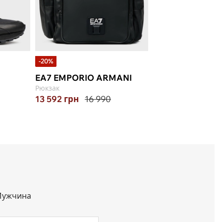
-20%
-10%
EA7 EMPORIO ARMANI
JOHN RICHMO
Рюкзак
Шапка
13 592
грн
16 990
3 195
грн
3 550
M-L
ужчина