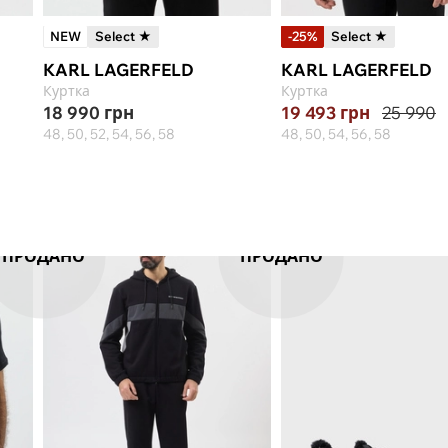
NEW
Select ★
-25%
Select ★
KARL LAGERFELD
KARL LAGERFELD
Куртка
Куртка
18 990
грн
19 493
грн
25 990
48, 50, 52, 54, 56, 58
48, 50, 54, 56, 58
ПРОДАНО
ПРОДАНО