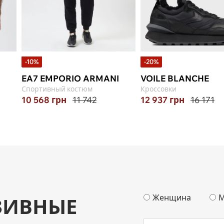
-10%
-20%
EA7 EMPORIO ARMANI
VOILE BLANCHE
Спортивный костюм
Кроссовки
10 568
грн
11 742
12 937
грн
16 171
Женщина
М
ЗИВНЫЕ