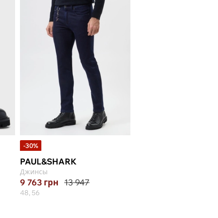
-30%
PAUL&SHARK
Джинсы
9 763
грн
13 947
48, 56