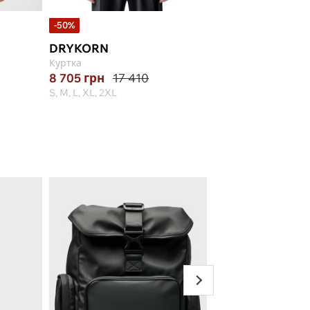
-50%
DRYKORN
ANTONY MORA
Куртка
Куртка
8 705
грн
17 410
32 983
грн
S, M, L, XL, 2XL
48, 50, 52, 54