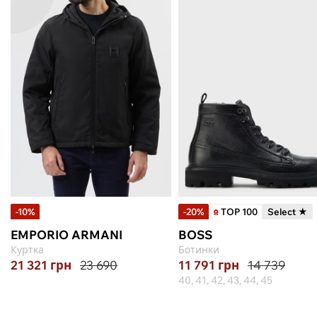
-10%
-20%
TOP 100
Select ★
EMPORIO ARMANI
BOSS
Куртка
Ботинки
21 321
грн
23 690
11 791
грн
14 739
40, 41, 42, 43, 44, 45