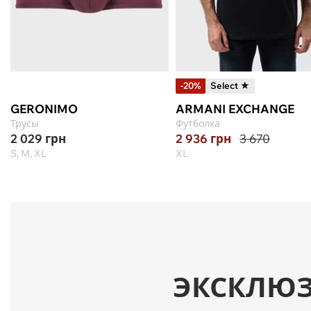
-20%
Select ★
GERONIMO
ARMANI EXCHANGE
Трусы
Футболка
2 029
грн
2 936
грн
3 670
S, M, XL
XL
ЭКСКЛЮ