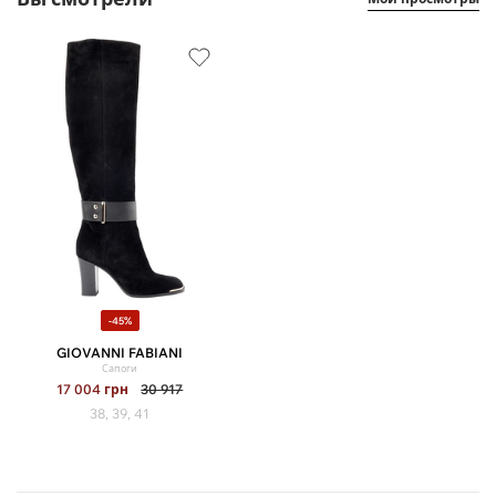
-45%
GIOVANNI FABIANI
Сапоги
17 004
грн
30 917
38, 39, 41