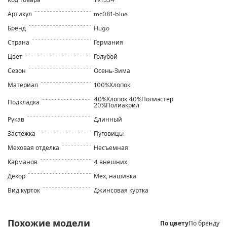
Артикул
mc081-blue
Бренд
Hugo
Страна
Германия
Цвет
Голубой
Сезон
Осень-Зима
Материал
100%Хлопок
40%Хлопок 40%Полиэстер
Подкладка
20%Полиакрил
Рукав
Длинный
Застежка
Пуговицы
Меховая отделка
Несъемная
Карманов
4 внешних
Декор
Мех, нашивка
Вид курток
Джинсовая куртка
Похожие модели
По цвету
По бренду