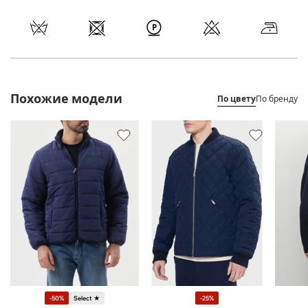
Похожие модели
По цвету
По бренду
-50%
Select ★
-25%