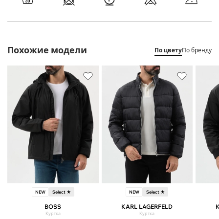
Похожие модели
По цвету
По бренду
NEW
Select ★
NEW
Select ★
BOSS
KARL LAGERFELD
Куртка
Куртка