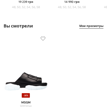
19 239
грн
14 990
грн
48, 50, 52, 54, 56, 58
48, 50, 52, 54, 56, 58
48
Вы смотрели
Мои просмотры
-35%
MSGM
Шлепанцы