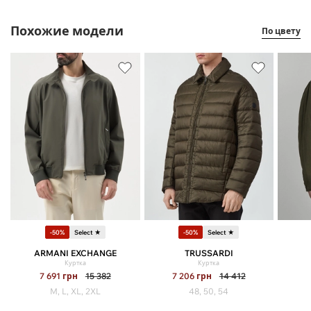
Похожие модели
По цвету
-50%
Select ★
-50%
Select ★
ARMANI EXCHANGE
TRUSSARDI
Куртка
Куртка
7 691
грн
15 382
7 206
грн
14 412
M, L, XL, 2XL
48, 50, 54