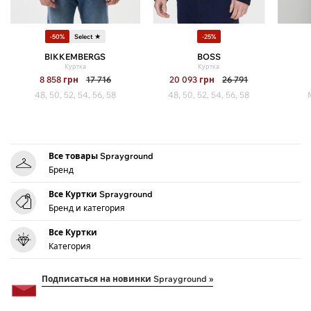
-50%
Select ★
-25%
BIKKEMBERGS
BOSS
Куртка
Куртка
8 858
грн
17 716
20 093
грн
26 791
48, 50, 52, 54, 56, 58
48, 50, 52, 54, 56, 58
Все товары Sprayground
Бренд
Все Куртки Sprayground
Бренд и категория
Все Куртки
Категория
Подписаться на новинки Sprayground »