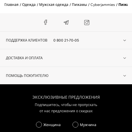
Главная
Одежда
Мужская одежда
Пижамы
Cyberjammies
Пижама
ПОДДЕРЖКА КЛИЕНТОВ
0 800 21-70-05
ДОСТАВКА И ОПЛАТА
ПОМОЩЬ ПОКУПАТЕЛЮ
ЭКСКЛЮЗИВНЫЕ ПРЕДЛОЖЕНИЯ
Подпишитесь, чтобы не пропускать
от нас предложения о скидках
Женщина
Мужчина