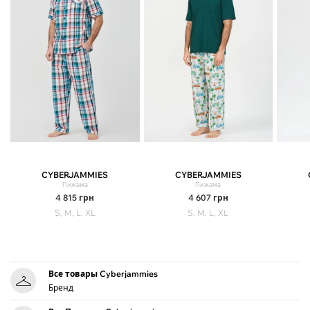
CYBERJAMMIES
CYBERJAMMIES
Пижама
Пижама
4 815
грн
4 607
грн
S, M, L, XL
S, M, L, XL
Все товары Cyberjammies
Бренд