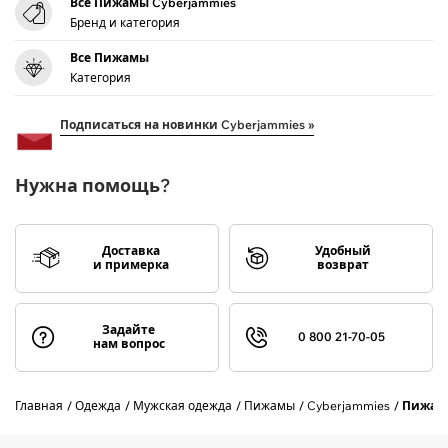
Все Пижамы Cyberjammies
Бренд и категория
Все Пижамы
Категория
Подписаться на новинки Cyberjammies »
Нужна помощь?
Доставка
Удобный
и примерка
возврат
Задайте
0 800 21-70-05
нам вопрос
Главная
Одежда
Мужская одежда
Пижамы
Cyberjammies
Пижама