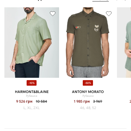
-10%
-50%
HARMONT&BLAINE
ANTONY MORATO
Рубашка
Рубашка
9 526
грн
10 584
1 985
грн
3 969
L, XL, 2XL
46, 48, 52