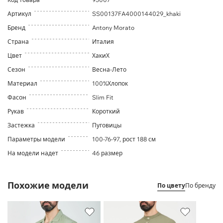
Артикул
SS00137FA4000144029_khaki
Бренд
Antony Morato
Страна
Италия
Цвет
ХакиХ
Сезон
Весна-Лето
Материал
100%Хлопок
Фасон
Slim Fit
Рукав
Короткий
Застежка
Пуговицы
Параметры модели
100-76-97, рост 188 см
На модели надет
46 размер
Похожие модели
По цвету
По бренду