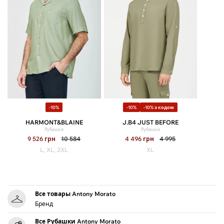
-10%
-10%
-10% з кодом
HARMONT&BLAINE
J.B4 JUST BEFORE
Рубашка
Рубашка
9 526
грн
10 584
4 496
грн
4 995
L, XL, 2XL
XL
Все товары Antony Morato
Бренд
Все Рубашки Antony Morato