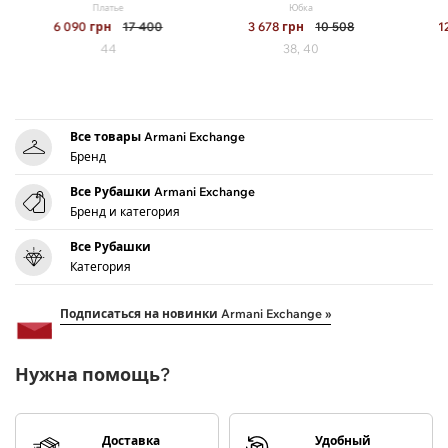
Платье
Юбка
6 090
грн
17 400
3 678
грн
10 508
1
44
38, 40
Все товары Armani Exchange
Бренд
Все Рубашки Armani Exchange
Бренд и категория
Все Рубашки
Категория
Подписаться на новинки Armani Exchange »
Нужна помощь?
Доставка
Удобный