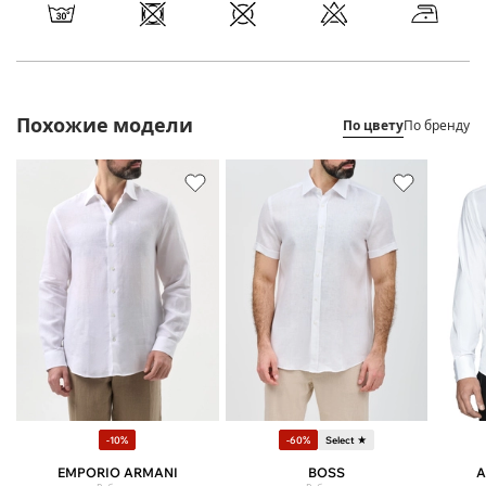
Похожие модели
По цвету
По бренду
-10%
-60%
Select ★
EMPORIO ARMANI
BOSS
A