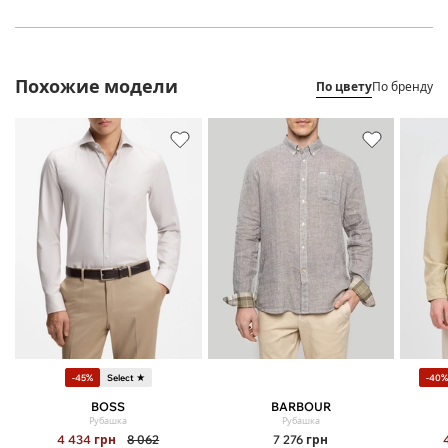
Похожие модели
По цвету
По бренду
-45%
Select ★
-40
BOSS
BARBOUR
Рубашка
Рубашка
4 434
грн
8 062
7 276
грн