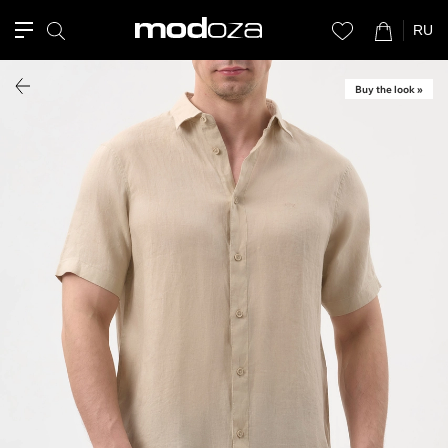
RU
Buy the look »