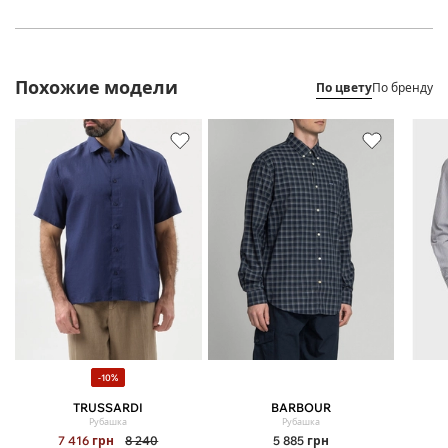
Похожие модели
По цвету
По бренду
-10%
TRUSSARDI
BARBOUR
Рубашка
Рубашка
7 416
грн
8 240
5 885
грн