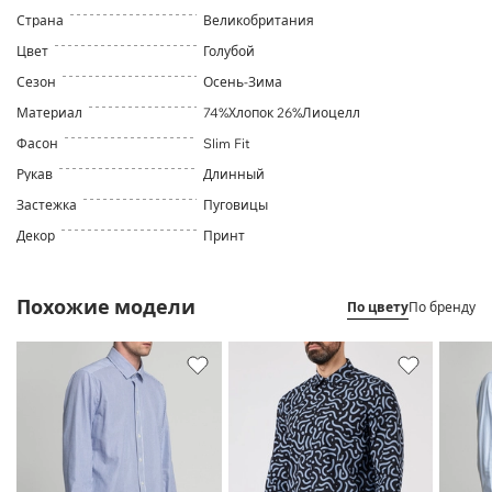
Страна
Великобритания
Цвет
Голубой
Сезон
Осень-Зима
Материал
74%Хлопок 26%Лиоцелл
Фасон
Slim Fit
Рукав
Длинный
Застежка
Пуговицы
Декор
Принт
Похожие модели
По цвету
По бренду