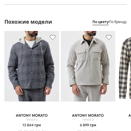
Похожие модели
По цвету
По бренду
ANTONY MORATO
ANTONY MORATO
A
Рубашка
Рубашка
13 844
грн
6 899
грн