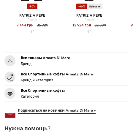
-80%
-60%
Select ★
PATRIZIA PEPE
PATRIZIA PEPE
Пальто
Пальто
7 144
грн
35 721
12 924
грн
32 309
9
42
40
Все товары Armata Di Mare
Бренд
Все Спортивные кофты Armata Di Mare
Бренд и категория
Все Спортивные кофты
Категория
Подписаться на новинки Armata Di Mare »
Нужна помощь?