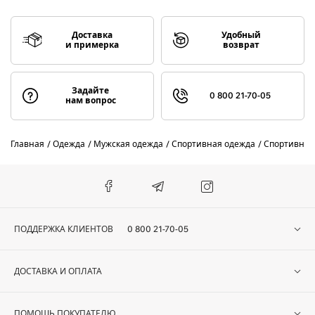
Доставка
Удобный
и примерка
возврат
Задайте
0 800 21-70-05
нам вопрос
Главная
Одежда
Мужская одежда
Спортивная одежда
Спортивные
ПОДДЕРЖКА КЛИЕНТОВ
0 800 21-70-05
ДОСТАВКА И ОПЛАТА
ПОМОЩЬ ПОКУПАТЕЛЮ