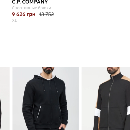
C.P. COMPANY
Спортивные брюки
9 626
грн
13 752
XL