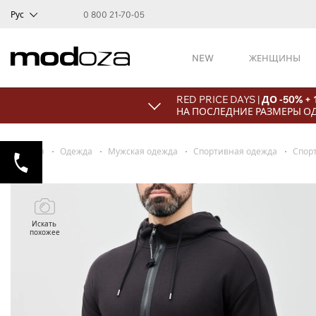
Рус
0 800 21-70-05
NEW
ЖЕНЩИНЫ
RED PRICE DAYS |
ДО -50% +
НА ПОСЛЕДНИЕ РАЗМЕРЫ О
Главная
Одежда
Мужская одежда
Спортивная одежда
Спор
Искать
похожее