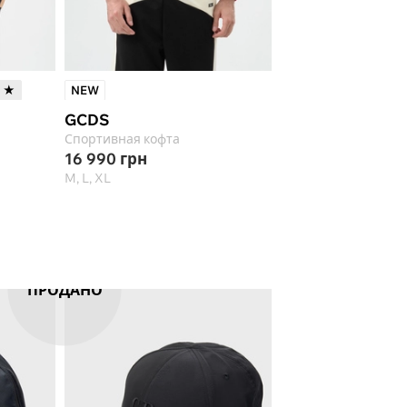
t ★
NEW
-40%
Select ★
GCDS
KARL LAGERFE
Спортивная кофта
Спортивная кофта
16 990
грн
10 165
грн
16 9
M, L, XL
M, 2XL, 3XL
ПРОДАНО