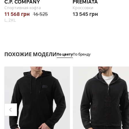
C.P. COMPANY
PREMIATA
Спортивная кофта
Кроссовки
11 568
грн
16 525
13 545
грн
L, 2XL
ПОХОЖИЕ МОДЕЛИ
По цвету
По бренду