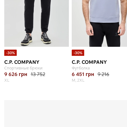
-30%
-30%
C.P. COMPANY
C.P. COMPANY
Спортивные брюки
Футболка
9 626
грн
13 752
6 451
грн
9 216
XL
M, 2XL