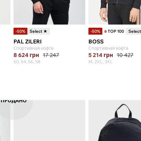
-50%
Select ★
-50%
TOP 100
Selec
PAL ZILERI
BOSS
Спортивная кофта
Спортивная кофта
8 624
грн
17 247
5 214
грн
10 427
50, 54, 56, 58
M, 2XL, 3XL
ПРОДАНО