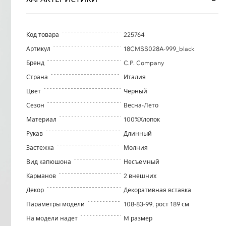
Код товара
225764
Артикул
18CMSS028A-999_black
Бренд
C.P. Company
Страна
Италия
Цвет
Черный
Сезон
Весна-Лето
Материал
100%Хлопок
Рукав
Длинный
Застежка
Молния
Вид капюшона
Несъемный
Карманов
2 внешних
Декор
Декоративная вставка
Параметры модели
108-83-99, рост 189 см
На модели надет
M размер