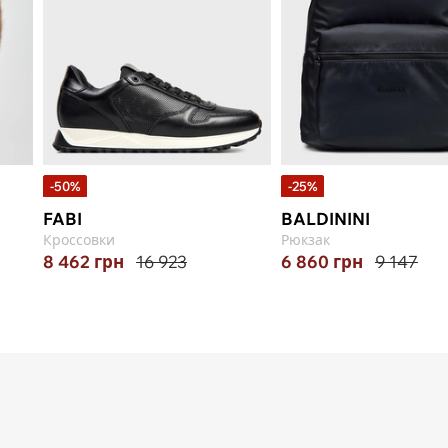
-50%
-25%
FABI
BALDININI
Кроссовки
Рюкзак
8 462
грн
16 923
6 860
грн
9 147