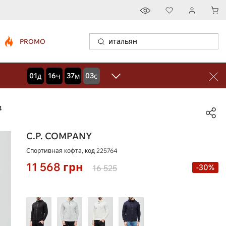
PROMO
01
16
37
01
дней
часов
минут
секунд
4
C.P. COMPANY
Спортивная кофта, код
225764
11 568
грн
-30%
16 525