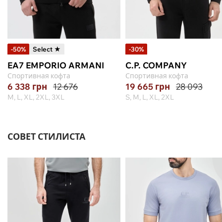
-50%
Select ★
-30%
EA7 EMPORIO ARMANI
C.P. COMPANY
Спортивная кофта
Спортивная кофта
6 338
грн
12 676
19 665
грн
28 093
M, L, XL, 2XL, 3XL
S, M, L, XL, 2XL
СОВЕТ СТИЛИСТА