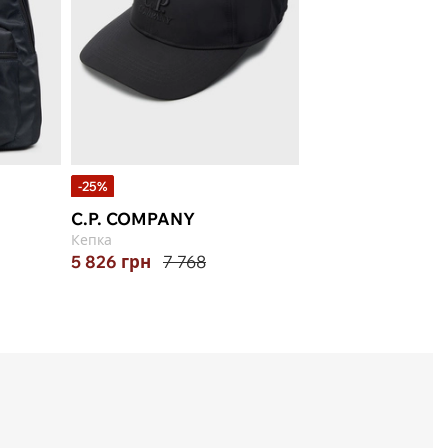
-25%
C.P. COMPANY
Кепка
5 826
грн
7 768