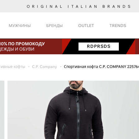
ORIGINAL ITALIAN BRANDS
МУЖЧИНЫ
БРЕНДЫ
OUTLET
TRENDS
 10% ПО ПРОМОКОДУ
RDPRSDS
ДЕЖДЫ И ОБУВИ
тивные кофты
C.P. Company
Спортивная кофта C.P. COMPANY 22576