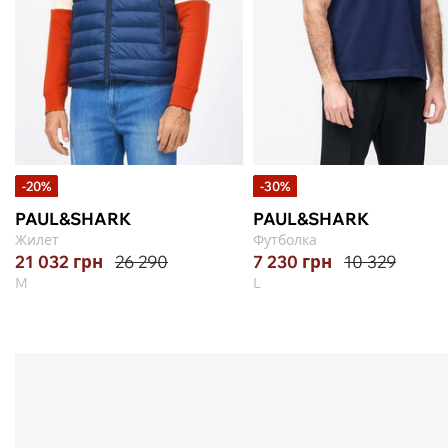
-20%
-30%
PAUL&SHARK
PAUL&SHARK
Жилет
Футболка
21 032
грн
26 290
7 230
грн
10 329
M
L