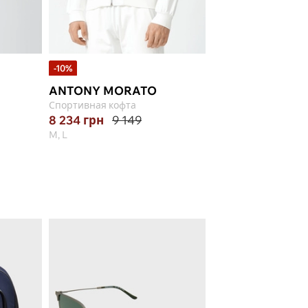
-10%
-20%
-10% з кодом
ANTONY MORATO
FRED MELLO
Спортивная кофта
Спортивная кофта
8 234
грн
9 149
5 998
грн
7 497
M, L
M