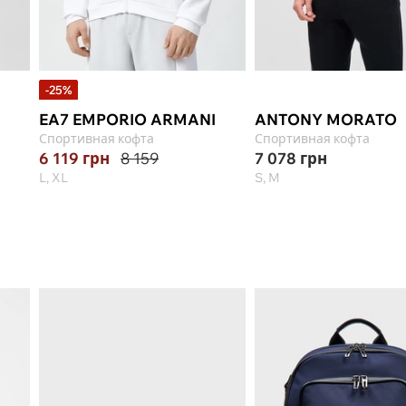
-25%
EA7 EMPORIO ARMANI
ANTONY MORATO
Спортивная кофта
Спортивная кофта
6 119
грн
8 159
7 078
грн
L, XL
S, M