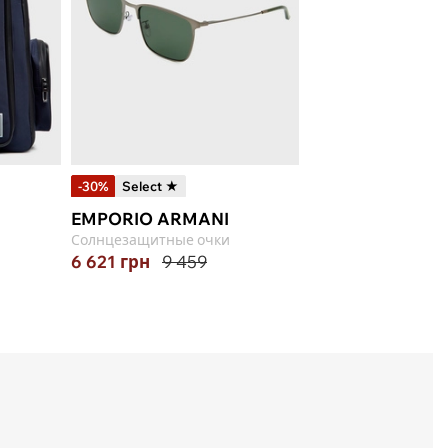
-30%
Select ★
EMPORIO ARMANI
Солнцезащитные очки
6 621
грн
9 459