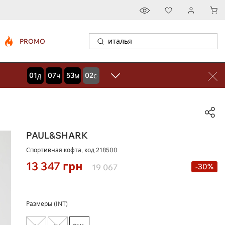
PROMO
01
07
53
00
дней
часов
минут
секунд
PAUL&SHARK
Спортивная кофта, код
218500
13 347
грн
-30%
19 067
Размеры (INT)