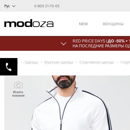
Рус
0 800 21-70-05
NEW
ЖЕНЩИНЫ
RED PRICE DAYS |
ДО -50% +
НА ПОСЛЕДНИЕ РАЗМЕРЫ О
Главная
Одежда
Мужская одежда
Спортивная одежда
Спор
Искать
похожее