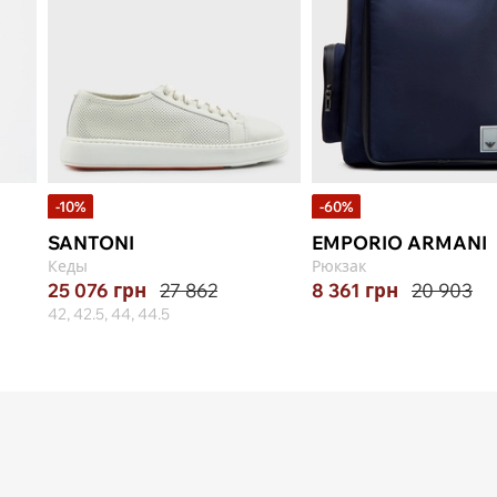
-10%
-60%
SANTONI
EMPORIO ARMANI
Кеды
Рюкзак
25 076
грн
27 862
8 361
грн
20 903
42, 42.5, 44, 44.5