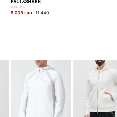
PAUL&SHARK
Джинсы
8 008
грн
11 440