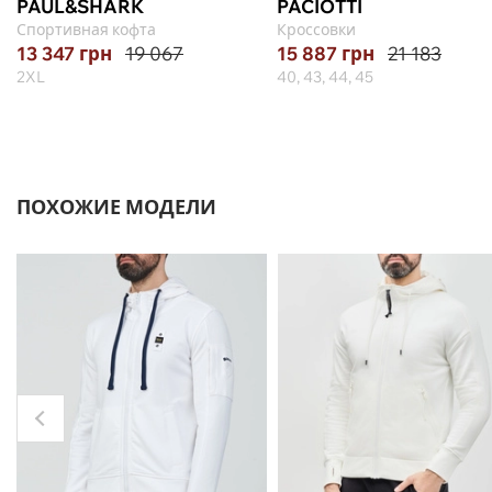
PAUL&SHARK
PACIOTTI
Спортивная кофта
Кроссовки
13 347
грн
19 067
15 887
грн
21 183
2XL
40, 43, 44, 45
ПОХОЖИЕ МОДЕЛИ