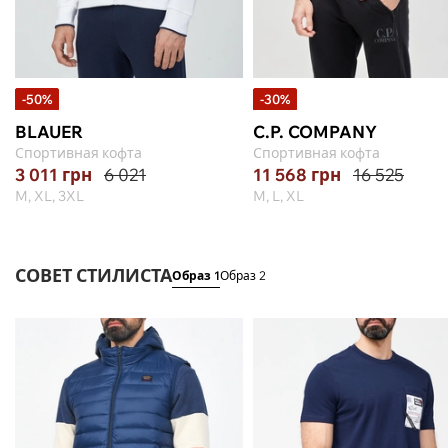
-50%
-30%
BLAUER
C.P. COMPANY
Спортивная кофта
Спортивная кофта
3 011
грн
6 021
11 568
грн
16 525
M, XL, 3XL
M, L, XL
СОВЕТ СТИЛИСТА
Образ 1
Образ 2