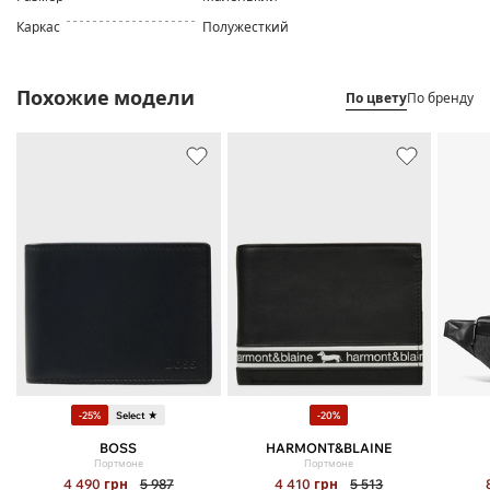
Каркас
Полужесткий
Похожие модели
По цвету
По бренду
-25%
Select ★
-20%
BOSS
HARMONT&BLAINE
Портмоне
Портмоне
4 490
грн
5 987
4 410
грн
5 513