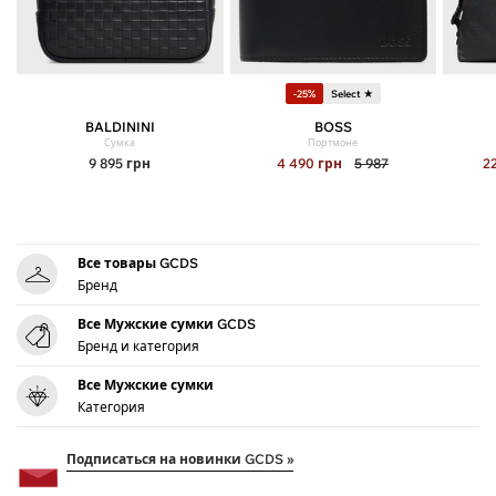
-25%
Select ★
BALDININI
BOSS
Сумка
Портмоне
9 895
грн
4 490
грн
5 987
2
Все товары GCDS
Бренд
Все Мужские сумки GCDS
Бренд и категория
Все Мужские сумки
Категория
Подписаться на новинки GCDS »