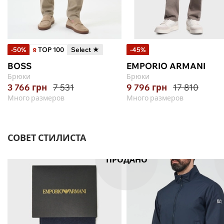
-50%
TOP 100
Select ★
-45%
BOSS
EMPORIO ARMANI
Брюки
Брюки
3 766
грн
7 531
9 796
грн
17 810
Много размеров
Много размеров
СОВЕТ СТИЛИСТА
ПРОДАНО