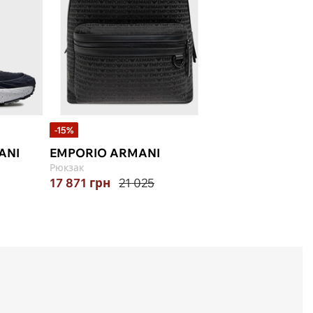
-15%
ANI
EMPORIO ARMANI
Рюкзак
17 871
грн
21 025