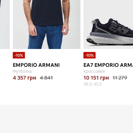
-10%
-10%
EMPORIO ARMANI
EA7 EMPORIO ARM
Футболка
Кроссовки
4 357
грн
4 841
10 151
грн
11 279
38.5, 45.5