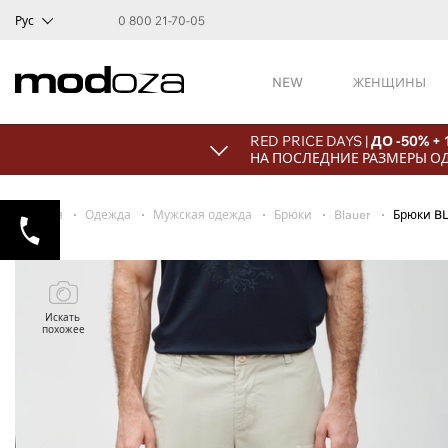
Рус
0 800 21-70-05
NEW
ЖЕНЩИНЫ
RED PRICE DAYS |
ДО -50% +
НА ПОСЛЕДНИЕ РАЗМЕРЫ О
Главная
Одежда
Мужская одежда
Брюки
Blauer
Брюки B
Искать
похожее