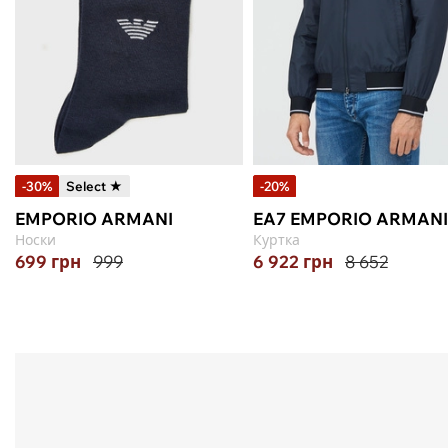
-30%
Select ★
-20%
EMPORIO ARMANI
EA7 EMPORIO ARMANI
Носки
Куртка
699
грн
999
6 922
грн
8 652