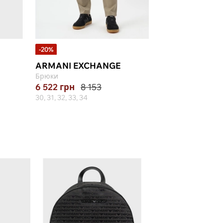
-20%
-30%
ARMANI EXCHANGE
BERWICH
Брюки
Брюки
6 522
грн
8 153
9 283
грн
13 26
30, 31, 32, 33, 34
48, 50, 52, 54