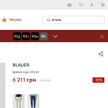
PROMO
02
02
43
37
дней
часов
минут
секунд
BLAUER
Брюки, код
225260
6 211
грн
-10%
6 901