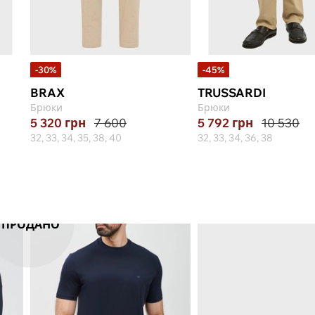
-30%
-45%
BRAX
TRUSSARDI
Брюки
Брюки
5 320
грн
7 600
5 792
грн
10 530
32, 33, 34, 35, 38, 40
32, 33, 34, 36, 38
ПРОДАНО