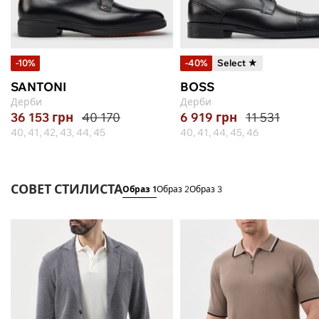
-10%
-40%
Select ★
SANTONI
BOSS
Дерби
Дерби
36 153
грн
40 170
6 919
грн
11 531
40, 41, 42, 43, 44, 45
40, 41, 44, 45, 46
СОВЕТ СТИЛИСТА
Образ 1
Образ 2
Образ 3