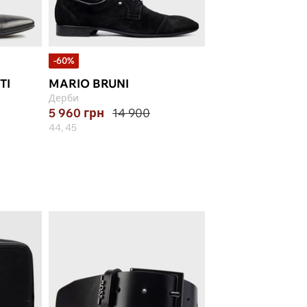
-60%
TI
MARIO BRUNI
GIAMPIERO NIC
Дерби
Дерби
5 960
грн
14 900
13 900
грн
44, 45
41, 44