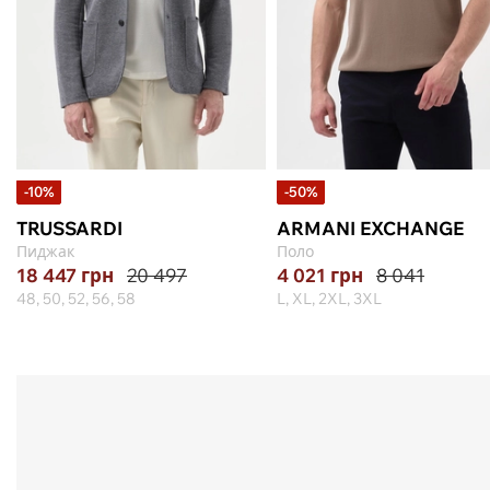
-10%
-50%
TRUSSARDI
ARMANI EXCHANGE
Пиджак
Поло
18 447
грн
20 497
4 021
грн
8 041
48, 50, 52, 56, 58
L, XL, 2XL, 3XL