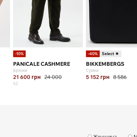
-10%
-40%
Select ★
PANICALE CASHMERE
BIKKEMBERGS
Брюки
Сумка
21 600
грн
24 000
5 152
грн
8 586
52
Женщина
М