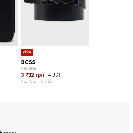
-15%
BOSS
Ремень
3 732
грн
4 391
95, 105, 110, 120
ужчина