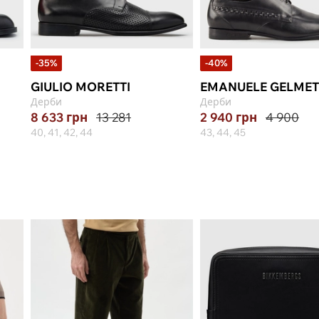
-35%
-40%
GIULIO MORETTI
EMANUELE GELMET
Дерби
Дерби
8 633
грн
13 281
2 940
грн
4 900
40, 41, 42, 44
43, 44, 45