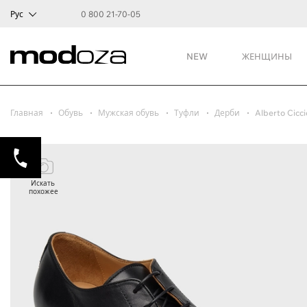
Рус
0 800 21-70-05
NEW
ЖЕНЩИНЫ
Главная
Обувь
Мужская обувь
Туфли
Дерби
Alberto Cicci
Искать
похожее