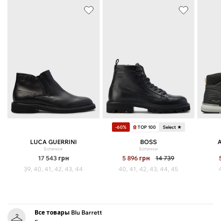
TOP 100
-60%
Select ★
LUCA GUERRINI
BOSS
Ботинки
Ботинки
17 543
грн
5 896
грн
14 739
39, 40, 41, 42, 43, 44
40, 41, 42, 43, 44, 45
Все товары Blu Barrett