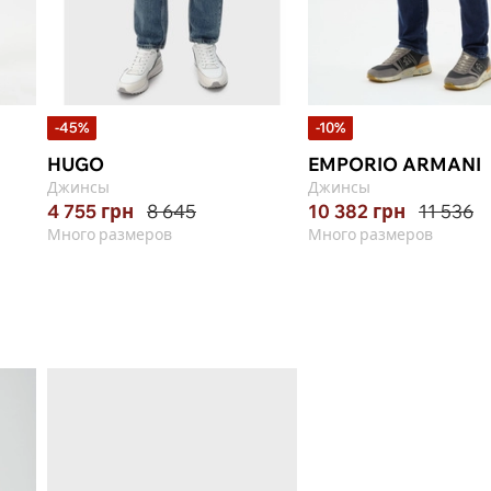
-45%
-10%
HUGO
EMPORIO ARMANI
Джинсы
Джинсы
4 755
грн
8 645
10 382
грн
11 536
Много размеров
Много размеров