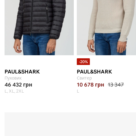
-20%
PAUL&SHARK
PAUL&SHARK
Пуховик
Свитер
46 432
грн
10 678
грн
13 347
L, XL, 2XL
L