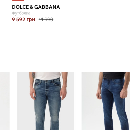
DOLCE & GABBANA
Футболка
9 592
грн
11 990