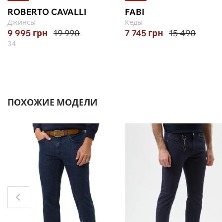
ROBERTO CAVALLI
FABI
Джинсы
Кеды
9 995
грн
19 990
7 745
грн
15 490
34
ПОХОЖИЕ МОДЕЛИ