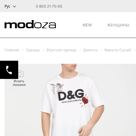
Рус
0 800 21-70-05
NEW
ЖЕНЩИНЫ
Главная
Одежда
Мужская одежда
Джинсы
Roberto Cavalli
Искать
похожее