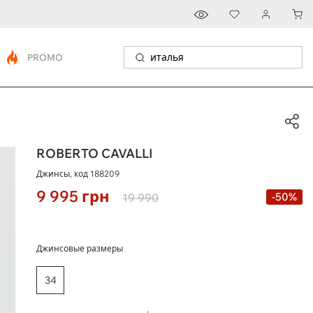
PROMO
ROBERTO CAVALLI
Джинсы, код
188209
9 995
грн
-50%
19 990
Джинсовые размеры
34