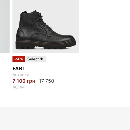
-60%
Select ★
FABI
Ботинки
7 100
грн
17 750
40, 44