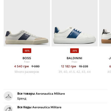
-50%
-20%
BOSS
BALDININI
J
Кеды
Кеды
4 540
грн
9 080
12 182
грн
15 228
Много размеров
39, 40, 41.5, 42, 43, 44
40
Все товары Aeronautica Militare
Бренд
Все Кеды Aeronautica Militare