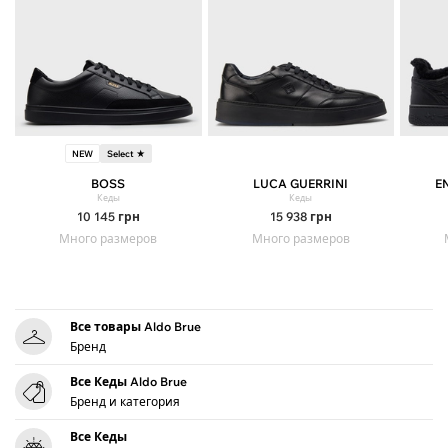
NEW
Select ★
BOSS
LUCA GUERRINI
E
Кеды
Кеды
10 145
грн
15 938
грн
Много размеров
Много размеров
Все товары Aldo Brue
Бренд
Все Кеды Aldo Brue
Бренд и категория
Все Кеды