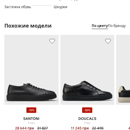
Застежка обувь
Шнурки
Похожие модели
По цвету
По бренду
-10%
-50%
SANTONI
DOUCAL'S
Кеды
Кеды
28 644
грн
31 827
11 245
грн
22 490