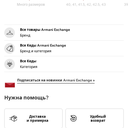
Много размеров
40, 41, 41.5, 42, 42.5, 43
39
Все товары Armani Exchange
Бренд
Все Кеды Armani Exchange
Бренд и категория
Все Кеды
Категория
Подписаться на новинки Armani Exchange »
Нужна помощь?
Доставка
Удобный
и примерка
возврат