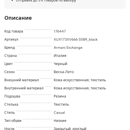
Отправка до 3-х товаров по выбору
Описание
Код товара
176447
Артикул
XUX173XV666-S589_black
Бренд
Armani Exchange
Страна
Италия
Цвет
Черный
Сезон
Весна-Лето
Внешний материал
Кожа искусственная, текстиль
Внутренний материал
Кожа искусственная, текстиль
Подошва
Резина
Стелька
Текстиль
Стиль
Casual
Тип обуви
Низкие
Носок
Закрытый, круглый