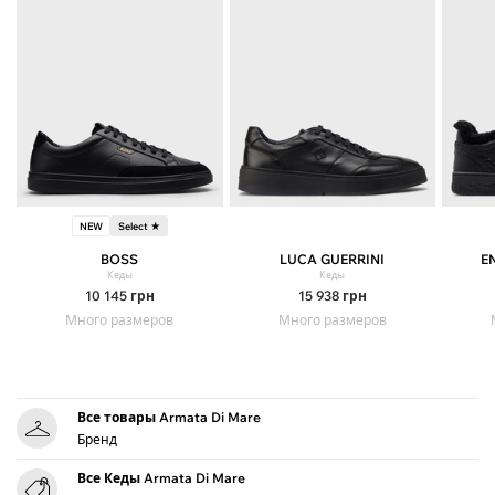
NEW
Select ★
BOSS
LUCA GUERRINI
E
Кеды
Кеды
10 145
грн
15 938
грн
Много размеров
Много размеров
Все товары Armata Di Mare
Бренд
Все Кеды Armata Di Mare