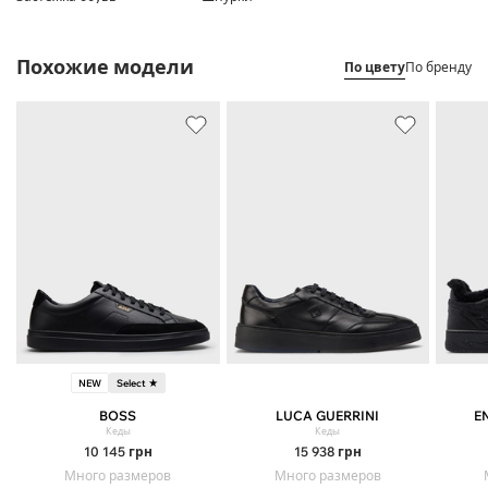
Похожие модели
По цвету
По бренду
NEW
Select ★
BOSS
LUCA GUERRINI
E
Кеды
Кеды
10 145
грн
15 938
грн
Много размеров
Много размеров