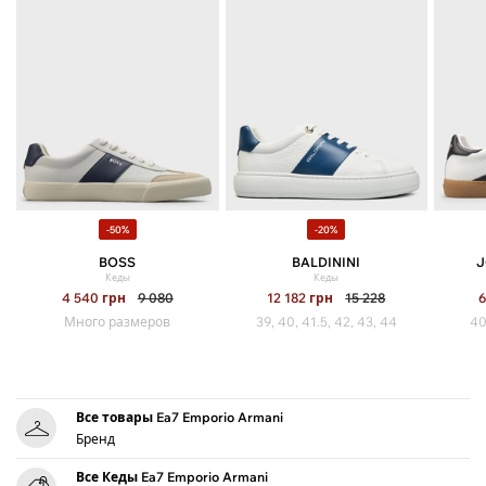
-50%
-20%
BOSS
BALDININI
J
Кеды
Кеды
4 540
грн
9 080
12 182
грн
15 228
Много размеров
39, 40, 41.5, 42, 43, 44
40
Все товары Ea7 Emporio Armani
Бренд
Все Кеды Ea7 Emporio Armani