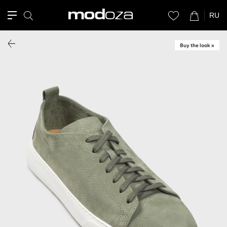
RU
Buy the look »