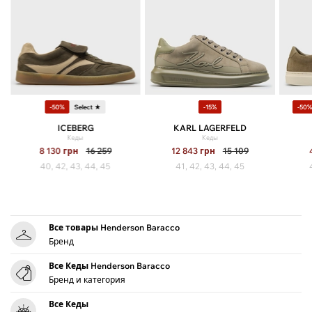
-50%
Select ★
-15%
-50%
ICEBERG
KARL LAGERFELD
Кеды
Кеды
8 130
грн
16 259
12 843
грн
15 109
40, 42, 43, 44, 45
41, 42, 43, 44, 45
Все товары Henderson Baracco
Бренд
Все Кеды Henderson Baracco
Бренд и категория
Все Кеды