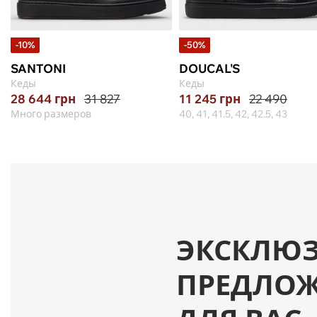
-10%
-50%
SANTONI
DOUCAL'S
Кеды
Кеды
28 644
грн
31 827
11 245
грн
22 490
Много размеров
40, 41, 41.5, 42, 42.5, 43
ЭКСКЛЮ
ПРЕДЛО