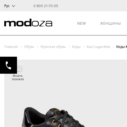
Рус
0 800 21-70-05
NEW
ЖЕНЩИНЫ
Главная
Обувь
Мужская обувь
Кеды
Karl Lagerfeld
Кеды 
Искать
похожее