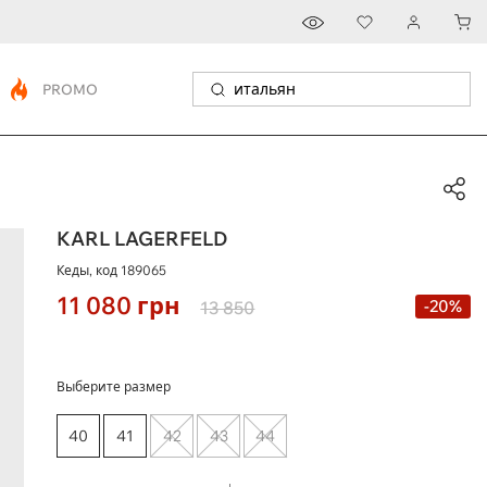
PROMO
KARL LAGERFELD
Кеды, код
189065
11 080
грн
-20%
13 850
Выберите размер
40
41
42
43
44