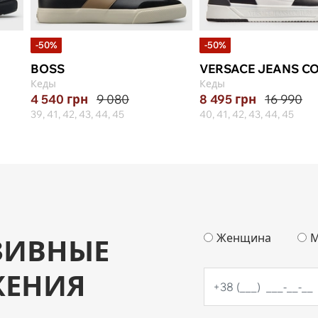
-50%
-50%
BOSS
VERSACE JEANS C
Кеды
Кеды
4 540
грн
9 080
8 495
грн
16 990
39, 41, 42, 43, 44, 45
40, 41, 42, 43, 44, 45
Женщина
М
ЗИВНЫЕ
ЖЕНИЯ