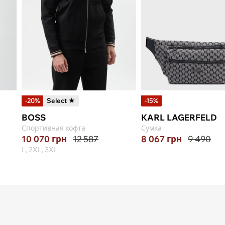
-20%
Select ★
-15%
BOSS
KARL LAGERFELD
Спортивная кофта
Сумка
10 070
грн
12 587
8 067
грн
9 490
L, 2XL, 3XL