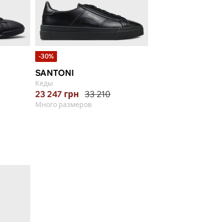
-30%
-35%
SANTONI
EMPORIO ARMA
Кеды
Кеды
23 247
грн
33 210
11 681
грн
17 9
Много размеров
39, 41, 42, 43, 43.5, 4