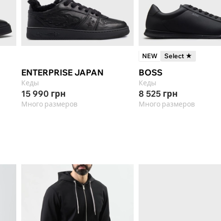
NEW
Select ★
ENTERPRISE JAPAN
BOSS
Кеды
Кеды
15 990
грн
8 525
грн
Много размеров
Много размеров