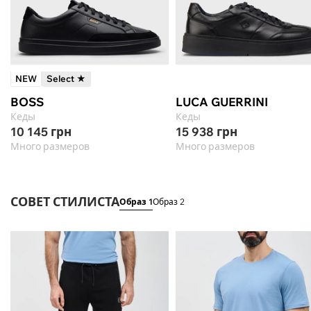
NEW
Select ★
BOSS
LUCA GUERRINI
Кеды
Кеды
10 145
грн
15 938
грн
Много размеров
Много размеров
СОВЕТ СТИЛИСТА
Образ 1
Образ 2