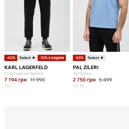
-40%
Select ★
-10% з кодом
-50%
Select ★
KARL LAGERFELD
PAL ZILERI
Спортивные брюки
Футболка
7 194
грн
11 990
2 750
грн
5 499
2XL
54, 56