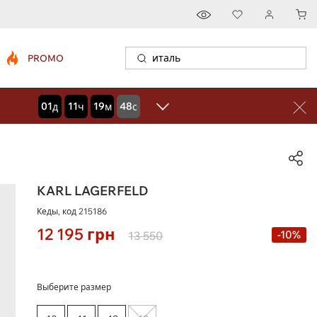
PROMO
01
11
19
47
дней
часов
минут
секунд
KARL LAGERFELD
Кеды, код
215186
12 195
грн
-10%
13 550
Выберите размер