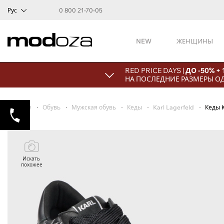
Рус
0 800 21-70-05
NEW
ЖЕНЩИНЫ
RED PRICE DAYS |
ДО -50% +
НА ПОСЛЕДНИЕ РАЗМЕРЫ О
Главная
Обувь
Мужская обувь
Кеды
Karl Lagerfeld
Кеды 
Искать
похожее