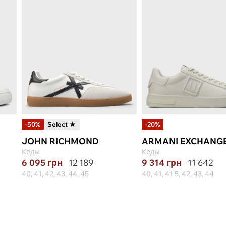
-50%
Select ★
-20%
JOHN RICHMOND
ARMANI EXCHANG
Кеды
Кеды
6 095
грн
12 189
9 314
грн
11 642
40, 41, 42, 43, 44, 45
40, 41, 41.5, 42, 43, 44