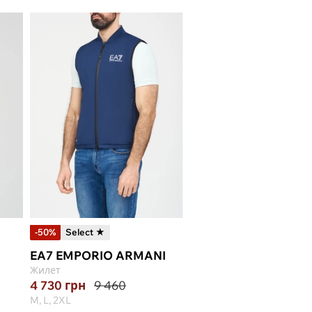
-50%
Select ★
EA7 EMPORIO ARMANI
Жилет
4 730
грн
9 460
M, L, 2XL