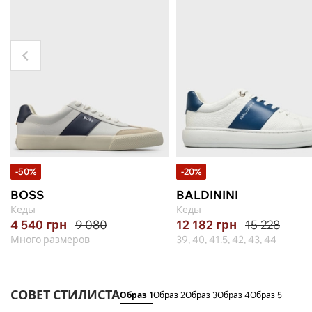
-50%
-20%
BOSS
BALDININI
Кеды
Кеды
4 540
грн
9 080
12 182
грн
15 228
Много размеров
39, 40, 41.5, 42, 43, 44
СОВЕТ СТИЛИСТА
Образ 1
Образ 2
Образ 3
Образ 4
Образ 5