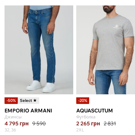
-50%
Select ★
-20%
EMPORIO ARMANI
AQUASCUTUM
Джинсы
Футболка
4 795
грн
9 590
2 265
грн
2 831
32, 36
2XL