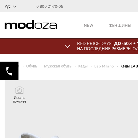
Рус
0 800 21-70-05
NEW
ЖЕНЩИНЫ
RED PRICE DAYS |
ДО -50% +
НА ПОСЛЕДНИЕ РАЗМЕРЫ О
Главная
Обувь
Мужская обувь
Кеды
Lab Milano
Кеды LAB
Искать
похожее