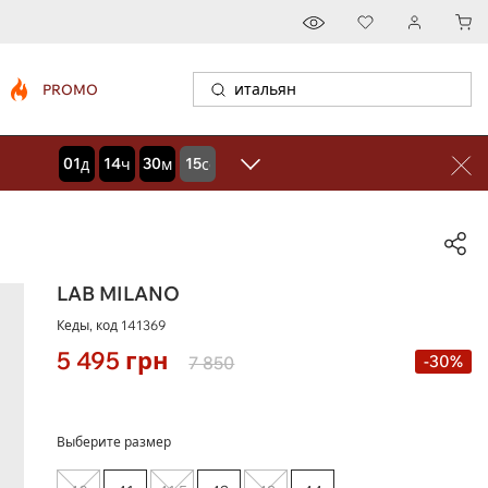
PROMO
01
14
30
13
дней
часов
минут
секунд
LAB MILANO
Кеды, код
141369
5 495
грн
-30%
7 850
Выберите размер