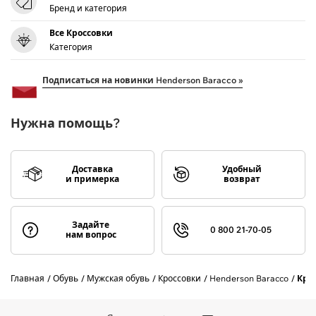
Бренд и категория
Все Кроссовки
Категория
Подписаться на новинки Henderson Baracco »
Нужна помощь?
Доставка
Удобный
и примерка
возврат
Задайте
0 800 21-70-05
нам вопрос
Главная
Обувь
Мужская обувь
Кроссовки
Henderson Baracco
Кро