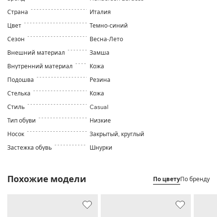
Страна
Италия
Цвет
Темно-синий
Сезон
Весна-Лето
Внешний материал
Замша
Внутренний материал
Кожа
Подошва
Резина
Стелька
Кожа
Стиль
Casual
Тип обуви
Низкие
Носок
Закрытый, круглый
Застежка обувь
Шнурки
Похожие модели
По цвету
По бренду